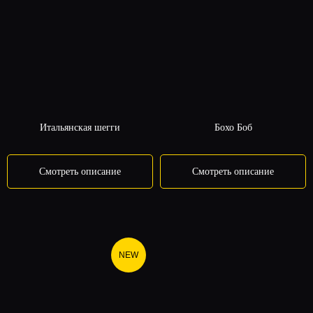
Мой стаж работы в
парикмахерском искусстве
Преподаю и обучаю
Итальянская шегги
Бохо Боб
парикмахеров
Смотреть описание
Смотреть описание
Более 10000 мастеров
прошли мои программы!
NEW