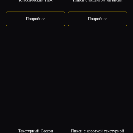
Классический Паж
Пикси с акцентом на виски
ПРАКТИЧЕСКИЙ
БЛОК
Подробнее
Подробнее
СТРИЖКИ
КУРСА
«АРХИТЕКТУРА
Нажмите на стрижку, чтобы узнать подробнее
ДЛИНЫ»
Текстурный Сессон
Пикси с короткой текстурной