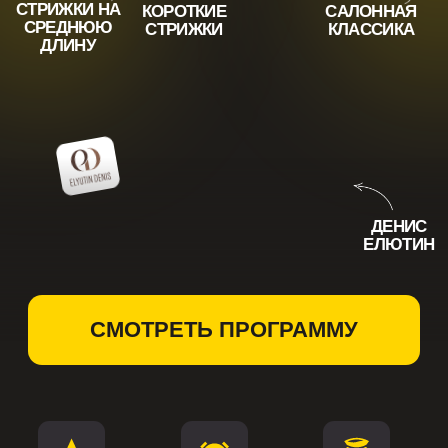
ДЕНИС
ЕЛЮТИН
СМОТРЕТЬ ПРОГРАММУ
Техники
Одна форма
Обеспечивают
адаптированы
стрижется
стабильность и
под славянский
до 30 минут
хорошую
волос
возвращаемость