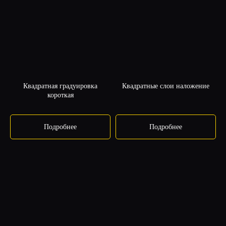
Квадратная градуировка
Квадратные слои наложение
короткая
ПРОГРАММА
Подробнее
Подробнее
КУРСА
«ПОГРУЖЕНИЕ»