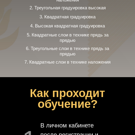
2. Треугольная градуировка высокая
3. Квадратная градуировка
4. Высокая квадратная градуировка
5. Квадратные слои в технике прядь за
прядью
6. Треугольные слои в технике прядь за
прядью
7. Квадратные слои в технике наложения
Как проходит
обучение?
В личном кабинете
после регистрации и