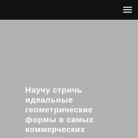
Научу стричь
идеальные
геометрические
формы в самых
коммерческих