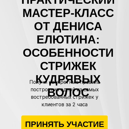
МАСТЕР-КЛАСС
ОТ ДЕНИСА
ЕЛЮТИНА:
ОСОБЕННОСТИ
СТРИЖЕК
КУДРЯВЫХ
Получи конкретные правила
ВОЛОС
построения одной из самых
востребованных стрижек у
клиентов за 2 часа
ПРИНЯТЬ УЧАСТИЕ