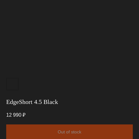
EdgeShort 4.5 Black
12 990
₽
Out of stock