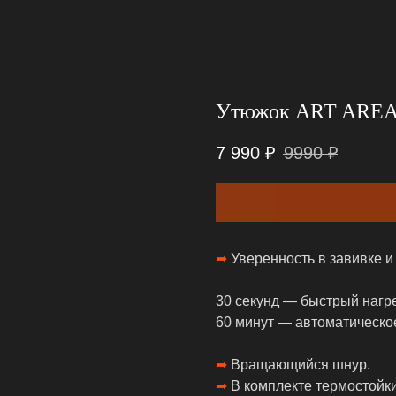
Утюжок ART AREA Mu
7 990
₽
9990
₽
➦
Уверенность в завивке и
30 секунд — быстрый нагре
60 минут — автоматическо
➦
Вращающийся шнур.
➦
В комплекте термостойк