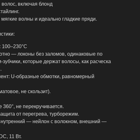
 волос, включая блонд
тайлинг.
 мягкие волны и идеально гладкие пряди.
стики:
: 100–230°C
отно — локоны без заломов, одинаковые по
-зубчики, которые держат волосы, как расческа
.
ент: U-образные обмотки, равномерный
матовое, не скользит).
е 360°, не перекручивается.
защита от перегрева, турборежим.
внутренний — нейлон с волокном, внешний —
C, 11 Вт.