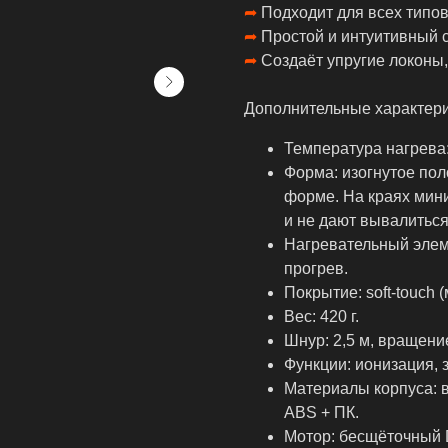
➦
Подходит для всех типов
➦
Простой и интуитивный с
➦
Создаёт упругие локоны,
Дополнительные характери
Температура нагрева
Форма: изогнутое пол
форме. На краях мини
и не дают вывалиться
Нагревательный элем
прогрев.
Покрытие: soft-touch (
Вес: 420 г.
Шнур: 2,5 м, вращени
Функции: ионизация, 
Материалы корпуса: 
ABS + ПК.
Мотор: бесщёточный D