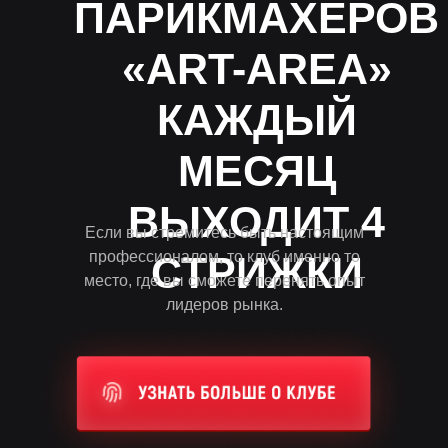
ПАРИКМАХЕРОВ
«ART-AREA»
КАЖДЫЙ
МЕСЯЦ
ВЫХОДИТ 4
Если вы стремитесь быть настоящим
профессионалом, то клуб именно то
СТРИЖКИ
место, где вы сможете перенять опыт
лидеров рынка.