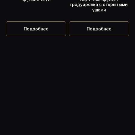
градуировка с открытыми
стрижки. Проборы, зоны головы,
ушами
оттяжки, угол подъема пряди
Подробнее
Подробнее
➦
Урок: завершающая теория.
Подхват, линия среза, контроль
плоскости, доработка волос
ПОЛУЧИТЬ УРОКИ