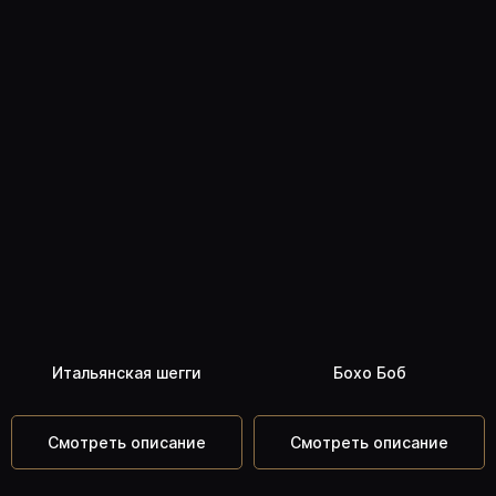
➦
Урок по консультации клиента
ПОЛУЧИТЬ УРОКИ
Итальянская шегги
Бохо Боб
Смотреть описание
Смотреть описание
ПРАКТИЧЕСКИЙ
БЛОК