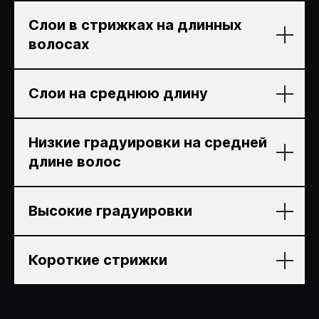
Слои в стрижках на длинных
волосах
Преподаю и обучаю
Слои на среднюю длину
парикмахеров
Низкие градуировки на средней
длине волос
Более 10000 мастеров
Высокие градуировки
прошли мои программы!
Короткие стрижки
МОЯ МИССИЯ В ТОМ, ЧТОБЫ
СДЕЛАТЬ ОБУЧЕНИЕ ДОСТУПНЫМ