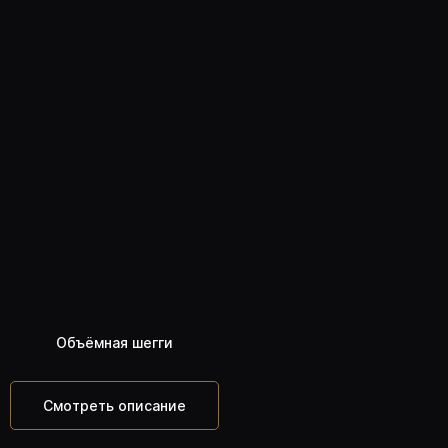
СТРИЖКИ КУРСА
«ПОГРУЖЕНИЕ»
Нажмите на стрижку, чтобы узнать подробнее
Объёмная шегги
Смотреть описание